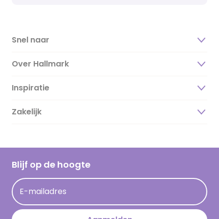
Snel naar
Over Hallmark
Inspiratie
Over ons
Duurzaamheid
Zakelijk
Magazine
Vacatures
Inspiratieteksten
Inloggen retailer
Werken bij Hallmark
Cadeau inspiratie
Hallmark Kaartclub
Blijf op de hoogte
Kaartinspiratie
Acties
E-mailadres
Persberichten
Hallmark en Kinderpostzegels