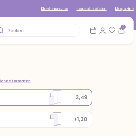
Klantenservice
Inspiratieteksten
Magazine
0
llende formaten
3,49
+1,30