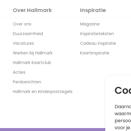
Over Hallmark
Inspiratie
Over ons
Magazine
Duurzaamheid
Inspiratieteksten
Vacatures
Cadeau inspiratie
Werken bij Hallmark
Kaartinspiratie
Hallmark Kaartclub
Acties
Persberichten
Coo
Hallmark en Kinderpostzegels
Daarna
waarme
persoo
voor je