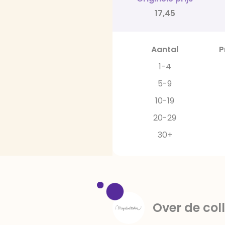
17,45
Aantal
P
1-4
5-9
10-19
20-29
30+
Over de coll