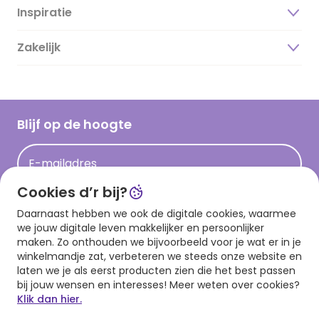
Inspiratie
Over ons
Duurzaamheid
Zakelijk
Magazine
Vacatures
Inspiratieteksten
Inloggen retailer
Werken bij Hallmark
Cadeau inspiratie
Hallmark Kaartclub
Blijf op de hoogte
Kaartinspiratie
Acties
E-mailadres
Persberichten
Cookies d’r bij?
Hallmark en Kinderpostzegels
Aanmelden
Daarnaast hebben we ook de digitale cookies, waarmee
we jouw digitale leven makkelijker en persoonlijker
maken. Zo onthouden we bijvoorbeeld voor je wat er in je
winkelmandje zat, verbeteren we steeds onze website en
Download onze app
laten we je als eerst producten zien die het best passen
bij jouw wensen en interesses! Meer weten over cookies?
Klik dan hier.