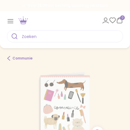
Voor 22.00 uur besteld, vandaag verstuurd
0
Communie