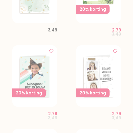
20% korting
3,49
2,79
Price red
to
3,49
20% korting
20% korting
2,79
2,79
Price reduced from
to
Price red
to
3,49
3,49