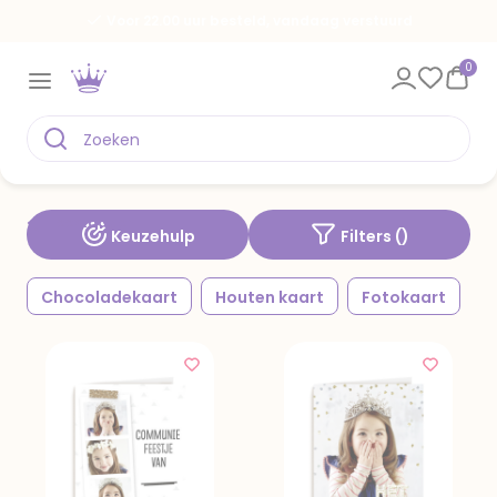
Voor 22.00 uur besteld, vandaag verstuurd
0
Communiekaarten
Verras de communicant met de leukste kaarten van Hallmark!
Feestdagen
Keuzehulp
Filters (
)
Chocoladekaart
Houten kaart
Fotokaart