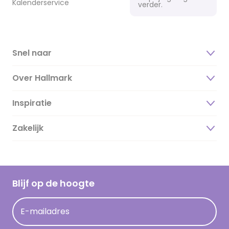
Kalenderservice
verder.
Snel naar
Over Hallmark
Inspiratie
Over ons
Duurzaamheid
Zakelijk
Magazine
Vacatures
Inspiratieteksten
Inloggen retailer
Werken bij Hallmark
Cadeau inspiratie
Hallmark Kaartclub
Blijf op de hoogte
Kaartinspiratie
Acties
E-mailadres
Persberichten