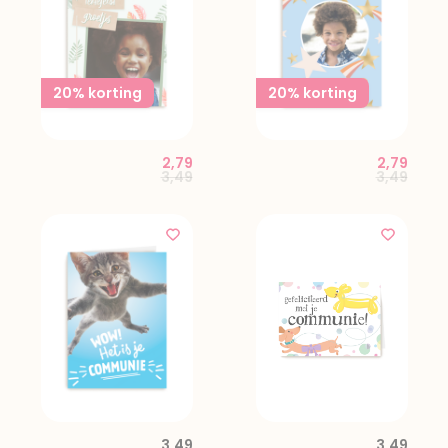
20% korting
20% korting
2,79
2,79
Price reduced from
to
Price red
to
3,49
3,49
3,49
3,49