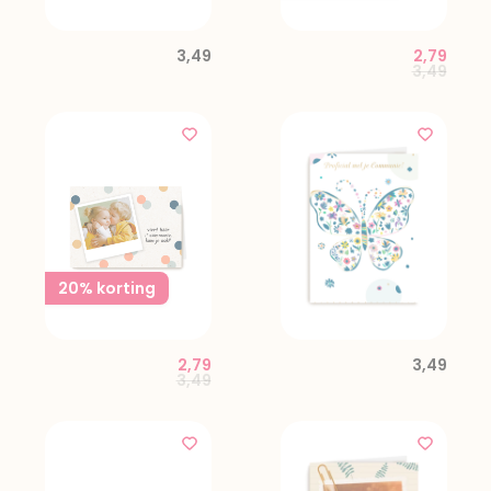
3,49
2,79
Price red
to
3,49
20% korting
2,79
3,49
Price reduced from
to
3,49