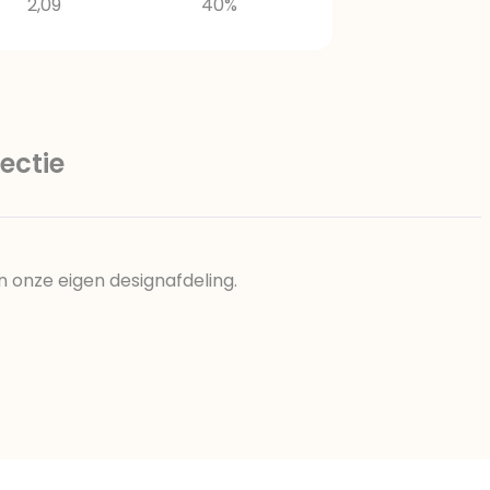
2,09
40%
ectie
n onze eigen designafdeling.