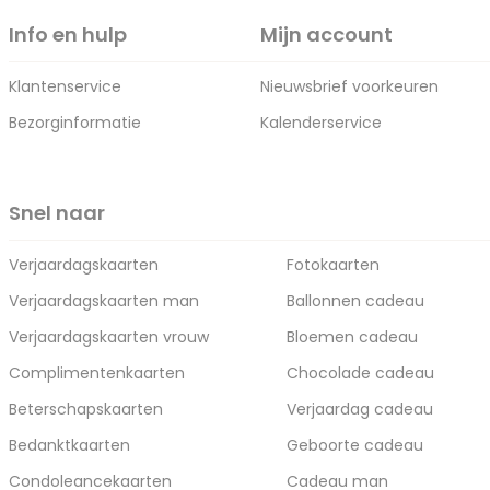
Info en hulp
Mijn account
Klantenservice
Nieuwsbrief voorkeuren
Bezorginformatie
Kalenderservice
Snel naar
Verjaardagskaarten
Fotokaarten
Verjaardagskaarten man
Ballonnen cadeau
Verjaardagskaarten vrouw
Bloemen cadeau
Complimentenkaarten
Chocolade cadeau
Beterschapskaarten
Verjaardag cadeau
Bedanktkaarten
Geboorte cadeau
Condoleancekaarten
Cadeau man