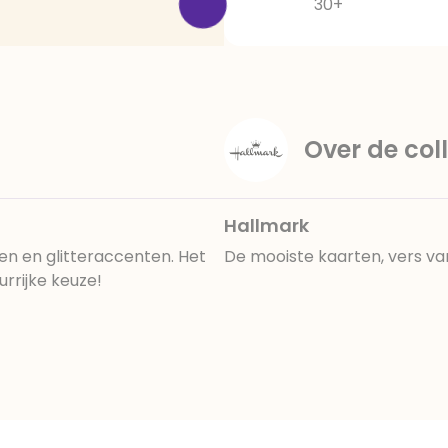
30+
Over de coll
Hallmark
n en glitteraccenten. Het
De mooiste kaarten, vers va
rrijke keuze!