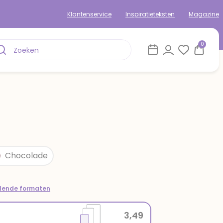
Klantenservice
Inspiratieteksten
Magazine
0
Chocolade
llende formaten
3,49