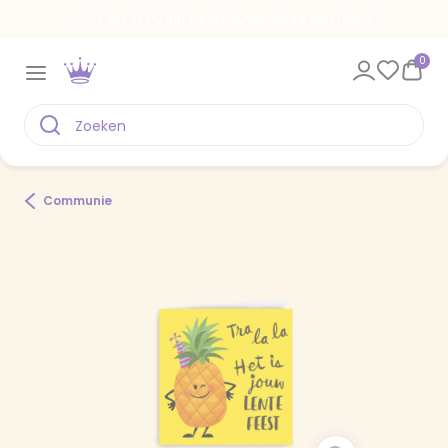
Voor 22.00 uur besteld, vandaag verstuurd
0
Communie