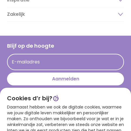
Over ons
Duurzaamheid
Zakelijk
Magazine
Vacatures
Inspiratieteksten
Inloggen retailer
Werken bij Hallmark
Cadeau inspiratie
Hallmark Kaartclub
Blijf op de hoogte
Kaartinspiratie
Acties
E-mailadres
Persberichten
Hallmark en Kinderpostzegels
Aanmelden
Cookies d’r bij?
Download onze app
Daarnaast hebben we ook de digitale cookies, waarmee
we jouw digitale leven makkelijker en persoonlijker
maken. Zo onthouden we bijvoorbeeld voor je wat er in je
winkelmandje zat, verbeteren we steeds onze website en
laten we je als eerst producten zien die het best passen