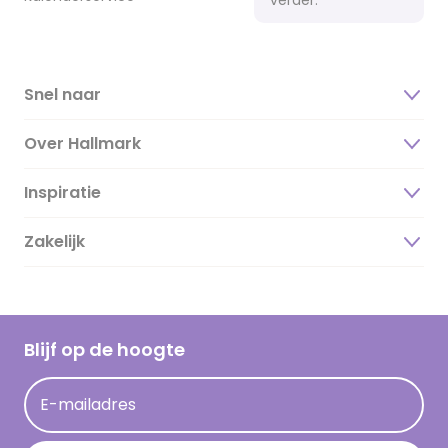
Snel naar
Over Hallmark
Inspiratie
Over ons
Duurzaamheid
Zakelijk
Magazine
Vacatures
Inspiratieteksten
Inloggen retailer
Werken bij Hallmark
Cadeau inspiratie
Hallmark Kaartclub
Blijf op de hoogte
Kaartinspiratie
Acties
E-mailadres
Persberichten