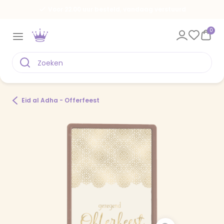
Voor 22.00 uur besteld, vandaag verstuurd
0
Eid al Adha - Offerfeest