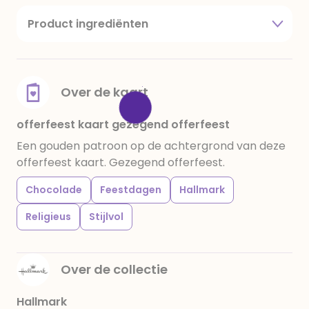
Product ingrediënten
suiker, cacaoboter, volle melkpoeder,
amandelen,cacaomassa, emulgator (sojalecithine),
natuurlijk vanille aroma, stabilisator: E420,
voedingszuur: citroenzuur E 330, verdikkingsmiddel
Over de kaart
E415, water, bevochtigingsmiddel E422, emulgator:
E433, kleurstoffen: E102, E110, E122: kan de activiteit en
offerfeest kaart gezegend offerfeest
concentratie van kinderen negatief be√Ønvloeden,
Een gouden patroon op de achtergrond van deze
E133, E151. Chocolade bevat ten minste 34%
offerfeest kaart. Gezegend offerfeest.
cacaobestanddelen. Kan sporen van gluten
bevatten. Koel en droog bewaren.
Chocolade
Feestdagen
Hallmark
Religieus
Stijlvol
Over de collectie
Hallmark