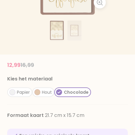
Price reduced from
to
12,99
16,99
Kies het materiaal
Papier
Hout
Chocolade
Formaat kaart
21.7 cm x 15.7 cm