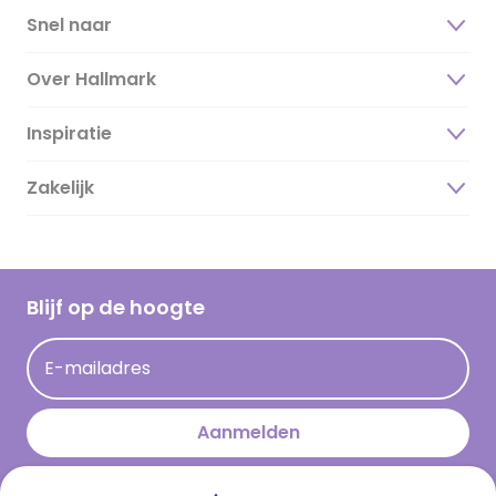
Snel naar
Over Hallmark
Inspiratie
Over ons
Duurzaamheid
Zakelijk
Magazine
Vacatures
Inspiratieteksten
Inloggen retailer
Werken bij Hallmark
Cadeau inspiratie
Hallmark Kaartclub
Blijf op de hoogte
Kaartinspiratie
Acties
E-mailadres
Persberichten
Hallmark en Kinderpostzegels
Aanmelden