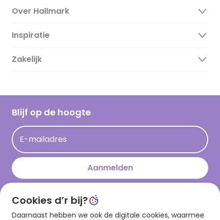
Over Hallmark
Inspiratie
Over ons
Duurzaamheid
Zakelijk
Magazine
Vacatures
Inspiratieteksten
Inloggen retailer
Werken bij Hallmark
Cadeau inspiratie
Hallmark Kaartclub
Blijf op de hoogte
Kaartinspiratie
Acties
E-mailadres
Persberichten
Hallmark en Kinderpostzegels
Aanmelden
Cookies d’r bij?
Download onze app
Daarnaast hebben we ook de digitale cookies, waarmee