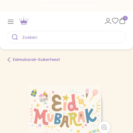
Een kaart voor elk moment
0
Eidmubarak-Suikerfeest