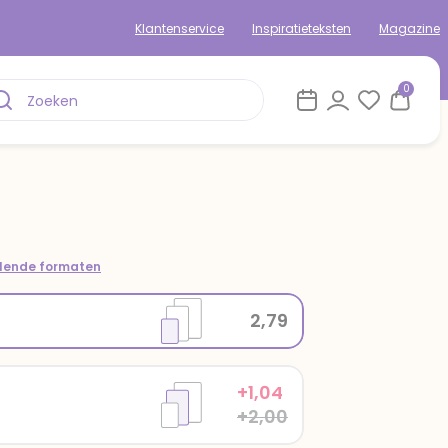
Klantenservice
Inspiratieteksten
Magazine
0
om
llende formaten
2,79
+1,04
+2,00