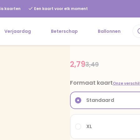
is kaarten
Een kaart voor elk moment
Verjaardag
Beterschap
Ballonnen
2,79
Price reduced fr
to
3,49
Formaat kaart
Onze verschi
Standaard
XL