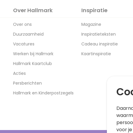
Over Hallmark
Inspiratie
Over ons
Magazine
Duurzaamheid
Inspiratieteksten
Vacatures
Cadeau inspiratie
Werken bij Hallmark
Kaartinspiratie
Hallmark Kaartclub
Acties
Persberichten
Coo
Hallmark en Kinderpostzegels
Daarna
waarme
persoo
voor je