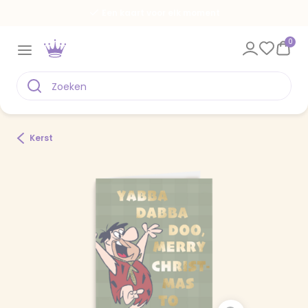
Een kaart voor elk moment
0
Kerst