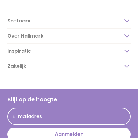
Snel naar
Over Hallmark
Inspiratie
Over ons
Duurzaamheid
Zakelijk
Magazine
Vacatures
Inspiratieteksten
Inloggen retailer
Werken bij Hallmark
Cadeau inspiratie
Hallmark Kaartclub
Blijf op de hoogte
Kaartinspiratie
Acties
E-mailadres
Persberichten
Hallmark en Kinderpostzegels
Aanmelden