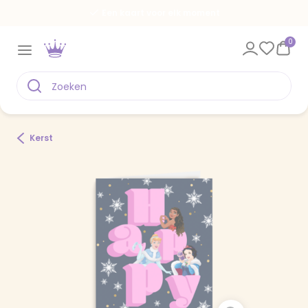
Een kaart voor elk moment
0
Kerst