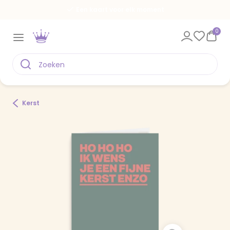
Een kaart voor elk moment
0
Kerst