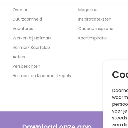
Over ons
Magazine
Duurzaamheid
Inspiratieteksten
Vacatures
Cadeau inspiratie
Werken bij Hallmark
Kaartinspiratie
Hallmark Kaartclub
Acties
Persberichten
Coo
Hallmark en Kinderpostzegels
Daarna
waarme
persoo
voor je
steeds
zien di
Download onze app