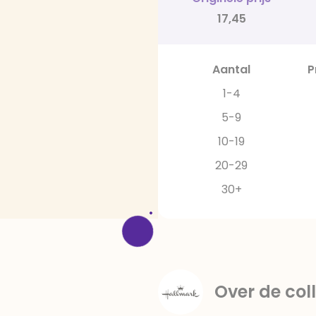
17,45
Aantal
P
1-4
5-9
10-19
20-29
30+
Over de coll