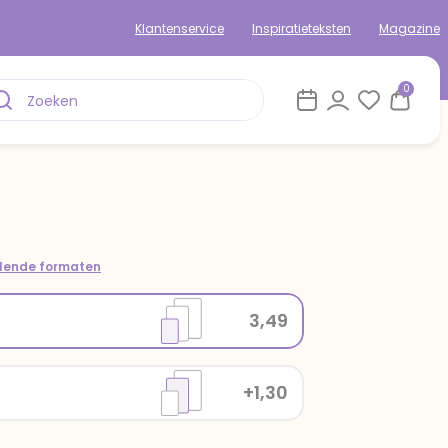
Klantenservice
Inspiratieteksten
Magazine
0
llende formaten
3,49
+1,30