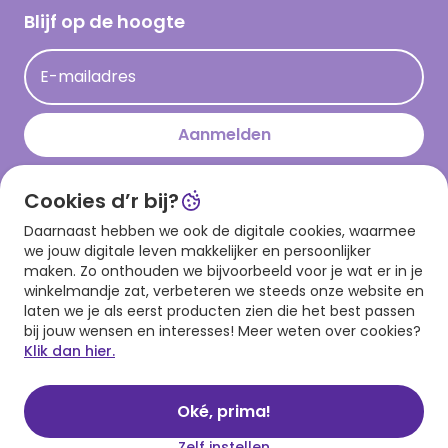
Hallmark Kaartclub
Blijf op de hoogte
Kaartinspiratie
Acties
E-mailadres
Persberichten
Hallmark en Kinderpostzegels
Aanmelden
Cookies d’r bij?
Download onze app
Daarnaast hebben we ook de digitale cookies, waarmee
we jouw digitale leven makkelijker en persoonlijker
maken. Zo onthouden we bijvoorbeeld voor je wat er in je
winkelmandje zat, verbeteren we steeds onze website en
laten we je als eerst producten zien die het best passen
bij jouw wensen en interesses! Meer weten over cookies?
Klik dan hier.
Algemene voorwaarden
Privacy statement
Cookies
© 1999 - 2025 Hallmark
Oké, prima!
Zelf instellen