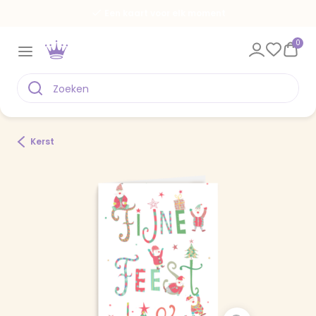
Een kaart voor elk moment
0
Kerst