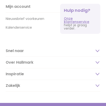
Mijn account
Hulp nodig?
Onze
Nieuwsbrief voorkeuren
klantenservice
helpt je graag
Kalenderservice
verder.
Snel naar
Over Hallmark
Inspiratie
Over ons
Duurzaamheid
Zakelijk
Magazine
Vacatures
Inspiratieteksten
Inloggen retailer
Werken bij Hallmark
Cadeau inspiratie