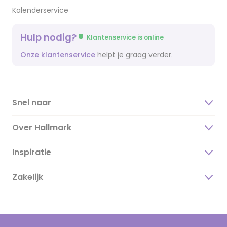
Kalenderservice
Hulp nodig?
Klantenservice is online
Onze klantenservice
helpt je graag verder.
Snel naar
Over Hallmark
Inspiratie
Over ons
Duurzaamheid
Zakelijk
Magazine
Vacatures
Inspiratieteksten
Inloggen retailer
Werken bij Hallmark
Cadeau inspiratie