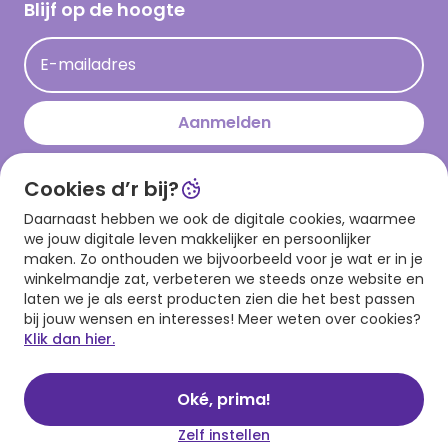
Hallmark Kaartclub
Blijf op de hoogte
Kaartinspiratie
Acties
E-mailadres
Persberichten
Hallmark en Kinderpostzegels
Aanmelden
Cookies d’r bij?
Download onze app
Daarnaast hebben we ook de digitale cookies, waarmee
we jouw digitale leven makkelijker en persoonlijker
maken. Zo onthouden we bijvoorbeeld voor je wat er in je
winkelmandje zat, verbeteren we steeds onze website en
laten we je als eerst producten zien die het best passen
bij jouw wensen en interesses! Meer weten over cookies?
Klik dan hier.
Algemene voorwaarden
Privacy statement
Cookies
© 1999 - 2025 Hallmark
Oké, prima!
Zelf instellen