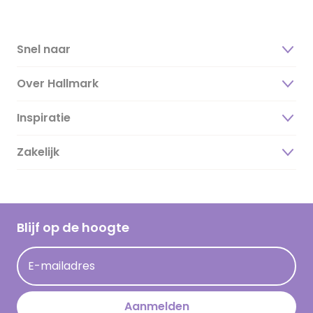
Snel naar
Over Hallmark
Inspiratie
Over ons
Duurzaamheid
Zakelijk
Magazine
Vacatures
Inspiratieteksten
Inloggen retailer
Werken bij Hallmark
Cadeau inspiratie
Hallmark Kaartclub
Blijf op de hoogte
Kaartinspiratie
Acties
E-mailadres
Persberichten
Hallmark en Kinderpostzegels
Aanmelden