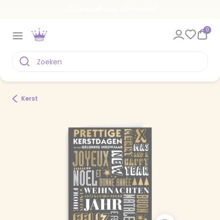
Een kaart voor elk moment
0
Kerst