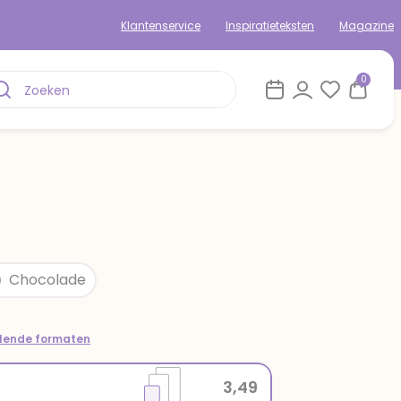
Klantenservice
Inspiratieteksten
Magazine
0
Chocolade
llende formaten
3,49