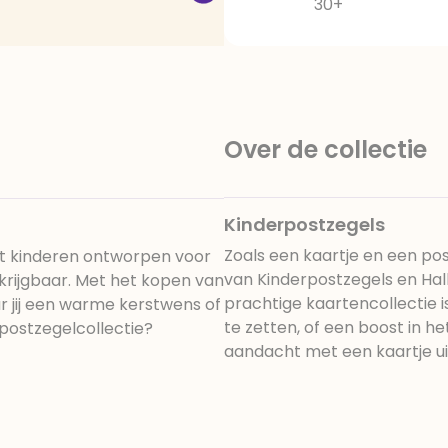
30+
Over de collectie
Kinderpostzegels
Zoals een kaartje en een pos
et kinderen ontworpen voor
van Kinderpostzegels en Hall
krijgbaar. Met het kopen van
prachtige kaartencollectie i
ur jij een warme kerstwens of
te zetten, of een boost in he
postzegelcollectie?
aandacht met een kaartje ui