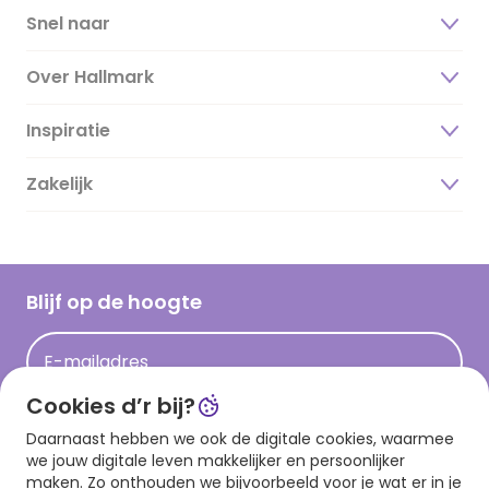
Snel naar
Over Hallmark
Inspiratie
Over ons
Duurzaamheid
Zakelijk
Magazine
Vacatures
Inspiratieteksten
Inloggen retailer
Werken bij Hallmark
Cadeau inspiratie
Hallmark Kaartclub
Blijf op de hoogte
Kaartinspiratie
Acties
E-mailadres
Persberichten
Cookies d’r bij?
Hallmark en Kinderpostzegels
Aanmelden
Daarnaast hebben we ook de digitale cookies, waarmee
we jouw digitale leven makkelijker en persoonlijker
maken. Zo onthouden we bijvoorbeeld voor je wat er in je