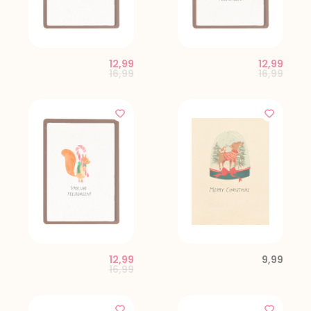
12,99
12,99
Price reduced from
to
Price red
to
16,99
16,99
12,99
9,99
Price reduced from
to
16,99