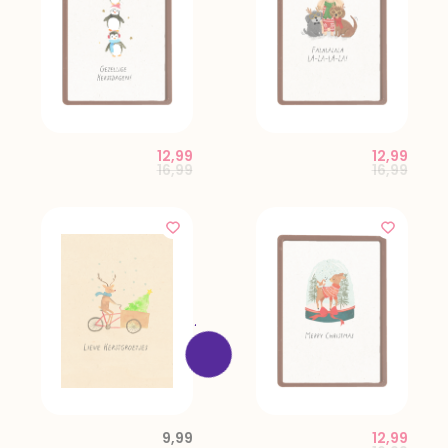
12,99
12,99
Price reduced from
to
Price red
to
16,99
16,99
9,99
12,99