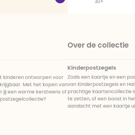
30+
Over de collectie
Kinderpostzegels
Zoals een kaartje en een pos
et kinderen ontworpen voor
van Kinderpostzegels en Hall
krijgbaar. Met het kopen van
prachtige kaartencollectie i
ur jij een warme kerstwens of
te zetten, of een boost in he
postzegelcollectie?
aandacht met een kaartje ui