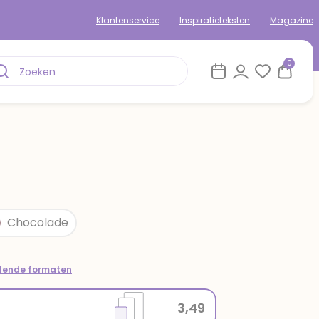
Klantenservice
Inspiratieteksten
Magazine
0
Chocolade
llende formaten
3,49