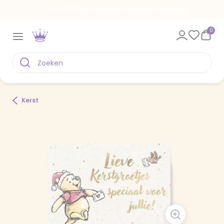
Voor 22.00 uur besteld, vandaag verstuurd
0
Kerst