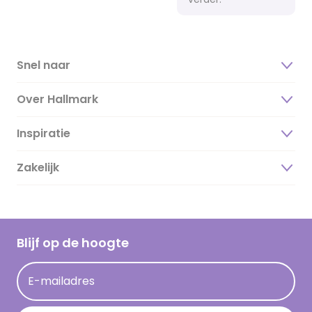
Snel naar
Over Hallmark
Inspiratie
Over ons
Duurzaamheid
Zakelijk
Magazine
Vacatures
Inspiratieteksten
Inloggen retailer
Werken bij Hallmark
Cadeau inspiratie
Hallmark Kaartclub
Blijf op de hoogte
Kaartinspiratie
Acties
E-mailadres
Persberichten