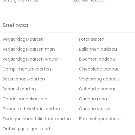
Bezorginformatie
Kalenderservice
Snel naar
Verjaardagskaarten
Fotokaarten
Verjaardagskaarten man
Ballonnen cadeau
Verjaardagskaarten vrouw
Bloemen cadeau
Complimentenkaarten
Chocolade cadeau
Beterschapskaarten
Verjaardag cadeau
Bedanktkaarten
Geboorte cadeau
Condoleancekaarten
Cadeau man
Geboorte felicitatiekaarten
Cadeau vrouw
Zwangerschap felicitatiekaarten
Beterschapcadeaus
Ontwerp je eigen kaart