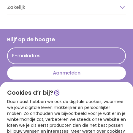
Duurzaamheid
Zakelijk
Magazine
Vacatures
Inspiratieteksten
Inloggen retailer
Werken bij Hallmark
Cadeau inspiratie
Hallmark Kaartclub
Blijf op de hoogte
Kaartinspiratie
Acties
E-mailadres
Persberichten
Hallmark en Kinderpostzegels
Aanmelden
Cookies d’r bij?
Download onze app
Daarnaast hebben we ook de digitale cookies, waarmee
we jouw digitale leven makkelijker en persoonlijker
maken. Zo onthouden we bijvoorbeeld voor je wat er in je
winkelmandje zat, verbeteren we steeds onze website en
laten we je als eerst producten zien die het best passen
bij jouw wensen en interesses! Meer weten over cookies?