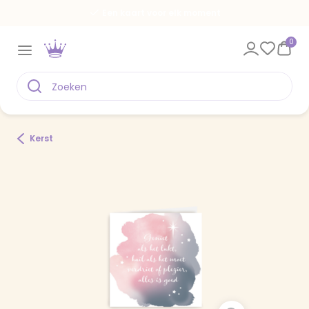
Een kaart voor elk moment
0
Kerst