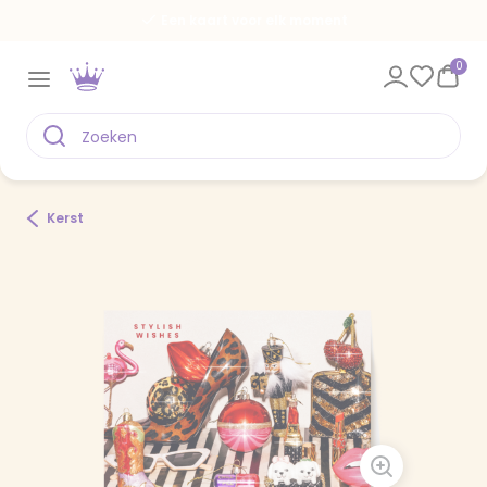
Een kaart voor elk moment
0
Kerst