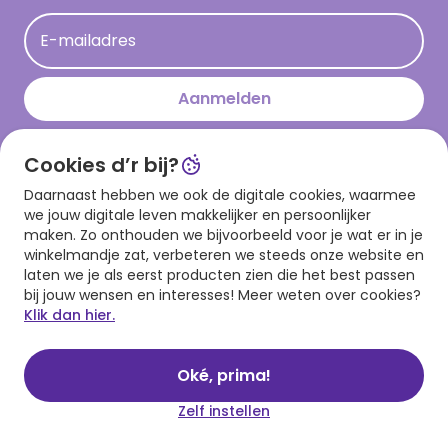
Acties
E-mailadres
Persberichten
Hallmark en Kinderpostzegels
Aanmelden
Cookies d’r bij?
Download onze app
Daarnaast hebben we ook de digitale cookies, waarmee
we jouw digitale leven makkelijker en persoonlijker
maken. Zo onthouden we bijvoorbeeld voor je wat er in je
winkelmandje zat, verbeteren we steeds onze website en
laten we je als eerst producten zien die het best passen
bij jouw wensen en interesses! Meer weten over cookies?
Klik dan hier.
Algemene voorwaarden
Privacy statement
Cookies
© 1999 - 2025 Hallmark
Oké, prima!
Zelf instellen