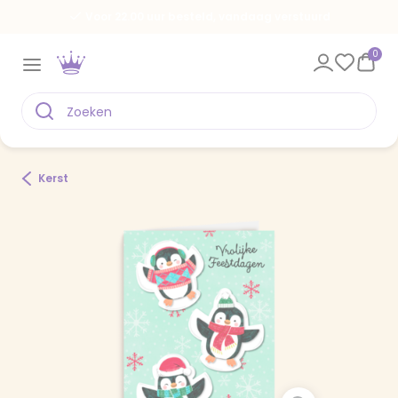
Voor 22.00 uur besteld, vandaag verstuurd
0
Kerst