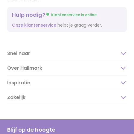
Hulp nodig?
Klantenservice is online
Onze klantenservice
helpt je graag verder.
Snel naar
Over Hallmark
Inspiratie
Over ons
Duurzaamheid
Zakelijk
Magazine
Vacatures
Inspiratieteksten
Inloggen retailer
Werken bij Hallmark
Cadeau inspiratie
Hallmark Kaartclub
Blijf op de hoogte
Kaartinspiratie