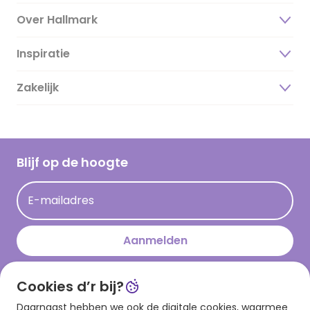
Over Hallmark
Inspiratie
Over ons
Duurzaamheid
Zakelijk
Magazine
Vacatures
Inspiratieteksten
Inloggen retailer
Werken bij Hallmark
Cadeau inspiratie
Hallmark Kaartclub
Blijf op de hoogte
Kaartinspiratie
Acties
E-mailadres
Persberichten
Hallmark en Kinderpostzegels
Aanmelden
Cookies d’r bij?
Download onze app
Daarnaast hebben we ook de digitale cookies, waarmee