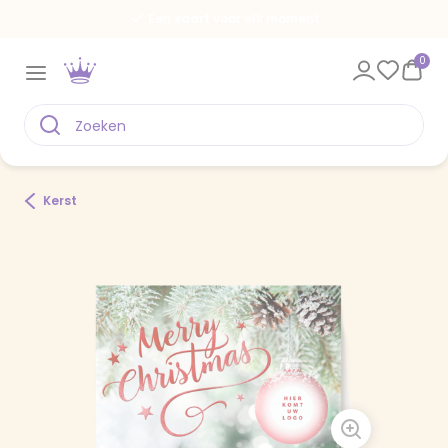
Een kaart voor elk moment
0
Kerst