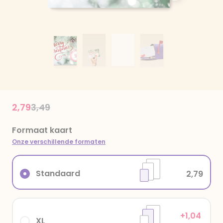
Price reduced from
to
2,79
3,49
Formaat kaart
Onze verschillende formaten
Standaard
2,79
+1,04
XL