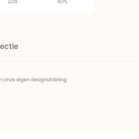
2,09
40%
ectie
n onze eigen designafdeling.