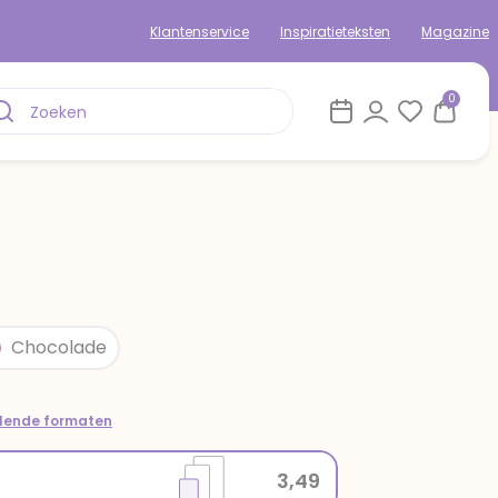
Klantenservice
Inspiratieteksten
Magazine
0
Chocolade
llende formaten
3,49