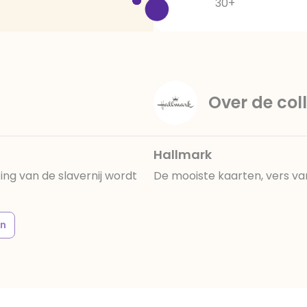
30+
Over de coll
Hallmark
fing van de slavernij wordt
De mooiste kaarten, vers va
n