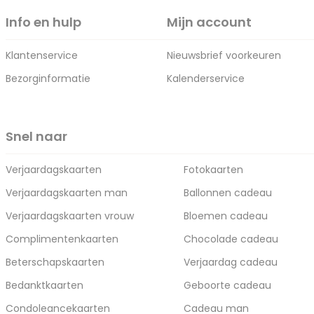
Info en hulp
Mijn account
Klantenservice
Nieuwsbrief voorkeuren
Bezorginformatie
Kalenderservice
Snel naar
Verjaardagskaarten
Fotokaarten
Verjaardagskaarten man
Ballonnen cadeau
Verjaardagskaarten vrouw
Bloemen cadeau
Complimentenkaarten
Chocolade cadeau
Beterschapskaarten
Verjaardag cadeau
Bedanktkaarten
Geboorte cadeau
Condoleancekaarten
Cadeau man