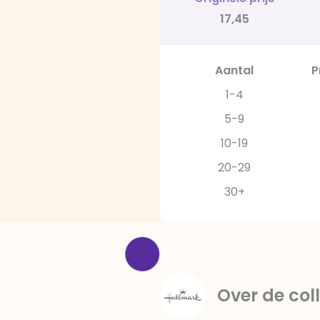
17,45
Aantal
P
1-4
5-9
10-19
20-29
30+
Over de coll