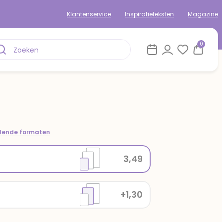
Klantenservice
Inspiratieteksten
Magazine
0
llende formaten
3,49
+1,30