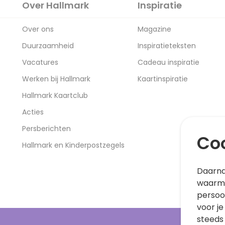
Over Hallmark
Inspiratie
Over ons
Magazine
Duurzaamheid
Inspiratieteksten
Vacatures
Cadeau inspiratie
Werken bij Hallmark
Kaartinspiratie
Hallmark Kaartclub
Acties
Persberichten
Coo
Hallmark en Kinderpostzegels
Daarna
waarme
persoo
voor je
steeds