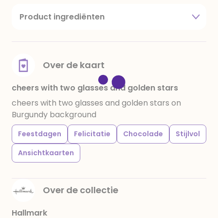
Product ingrediënten
suiker, cacaoboter, volle melkpoeder,
amandelen,cacaomassa, emulgator (sojalecithine),
natuurlijk vanille aroma, stabilisator: E420,
voedingszuur: citroenzuur E 330, verdikkingsmiddel
Over de kaart
E415, water, bevochtigingsmiddel E422, emulgator:
E433, kleurstoffen: E102, E110, E122: kan de activiteit en
cheers with two glasses and golden stars
concentratie van kinderen negatief beïnvloeden,
cheers with two glasses and golden stars on
E133, E151. Chocolade bevat ten minste 34%
Burgundy background
cacaobestanddelen. Kan sporen van gluten
bevatten. Koel en droog bewaren.
Feestdagen
Felicitatie
Chocolade
Stijlvol
Ansichtkaarten
Over de collectie
Hallmark