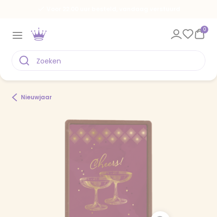
Voor 22.00 uur besteld, vandaag verstuurd
0
Nieuwjaar