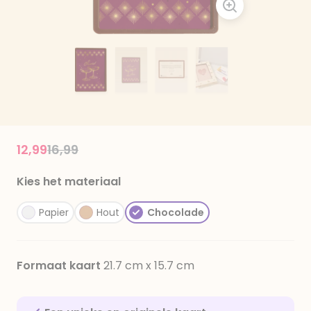
Price reduced from
to
12,99
16,99
Kies het materiaal
Papier
Hout
Chocolade
Formaat kaart
21.7 cm x 15.7 cm