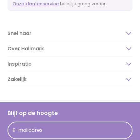
Onze klantenservice
helpt je graag verder.
Snel naar
Over Hallmark
Inspiratie
Over ons
Duurzaamheid
Zakelijk
Magazine
Vacatures
Inspiratieteksten
Inloggen retailer
Werken bij Hallmark
Cadeau inspiratie
Hallmark Kaartclub
Blijf op de hoogte
Kaartinspiratie
Acties
E-mailadres
Persberichten