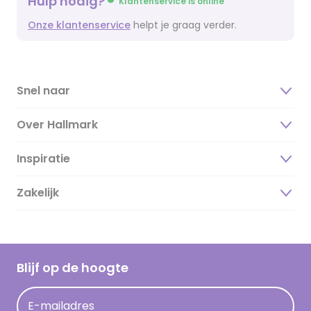
Hulp nodig?
Klantenservice is online
Onze klantenservice
helpt je graag verder.
Snel naar
Over Hallmark
Inspiratie
Over ons
Duurzaamheid
Zakelijk
Magazine
Vacatures
Inspiratieteksten
Inloggen retailer
Werken bij Hallmark
Cadeau inspiratie
Hallmark Kaartclub
Blijf op de hoogte
Kaartinspiratie
Acties
E-mailadres