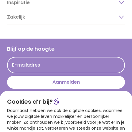
Inspiratie
Over ons
Duurzaamheid
Zakelijk
Magazine
Vacatures
Inspiratieteksten
Inloggen retailer
Werken bij Hallmark
Cadeau inspiratie
Hallmark Kaartclub
Blijf op de hoogte
Kaartinspiratie
Acties
E-mailadres
Persberichten
Hallmark en Kinderpostzegels
Aanmelden
Cookies d’r bij?
Download onze app
Daarnaast hebben we ook de digitale cookies, waarmee
we jouw digitale leven makkelijker en persoonlijker
maken. Zo onthouden we bijvoorbeeld voor je wat er in je
winkelmandje zat, verbeteren we steeds onze website en