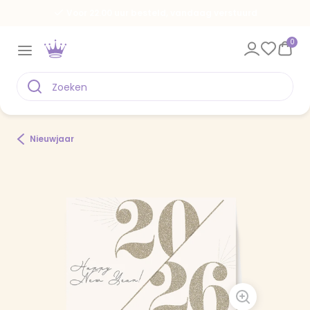
Voor 22.00 uur besteld, vandaag verstuurd
0
Nieuwjaar