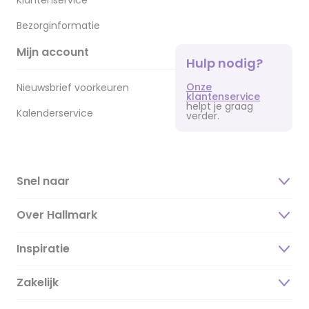
Klantenservice
Bezorginformatie
Mijn account
Hulp nodig?
Onze
Nieuwsbrief voorkeuren
klantenservice
helpt je graag
Kalenderservice
verder.
Snel naar
Over Hallmark
Inspiratie
Over ons
Duurzaamheid
Zakelijk
Magazine
Vacatures