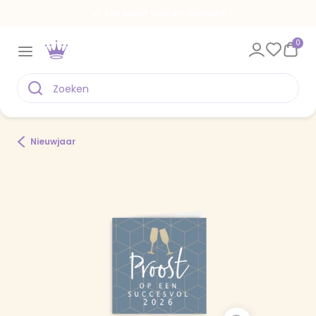
Een kaart voor elk moment
0
Nieuwjaar