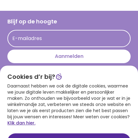
Inspiratieteksten
Inloggen retailer
Werken bij Hallmark
Cadeau inspiratie
Hallmark Kaartclub
Blijf op de hoogte
Kaartinspiratie
Acties
E-mailadres
Persberichten
Hallmark en Kinderpostzegels
Aanmelden
Cookies d’r bij?
Download onze app
Daarnaast hebben we ook de digitale cookies, waarmee
we jouw digitale leven makkelijker en persoonlijker
maken. Zo onthouden we bijvoorbeeld voor je wat er in je
winkelmandje zat, verbeteren we steeds onze website en
laten we je als eerst producten zien die het best passen
bij jouw wensen en interesses! Meer weten over cookies?
Klik dan hier.
Algemene voorwaarden
Privacy statement
Cookies
© 1999 - 2025 Hallmark