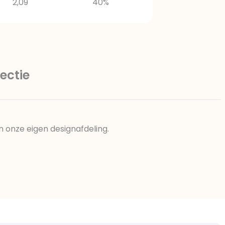
2,09
40%
ectie
n onze eigen designafdeling.