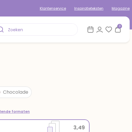
Klantenservice
Inspiratieteksten
Magazine
0
Chocolade
llende formaten
3,49