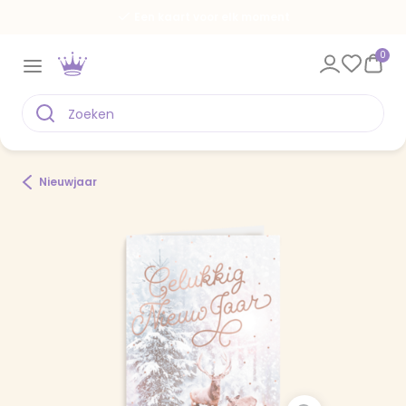
Een kaart voor elk moment
0
Nieuwjaar