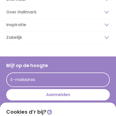
Over Hallmark
Inspiratie
Over ons
Duurzaamheid
Zakelijk
Magazine
Vacatures
Inspiratieteksten
Inloggen retailer
Werken bij Hallmark
Cadeau inspiratie
Hallmark Kaartclub
Blijf op de hoogte
Kaartinspiratie
Acties
E-mailadres
Persberichten
Hallmark en Kinderpostzegels
Aanmelden
Cookies d’r bij?
Download onze app