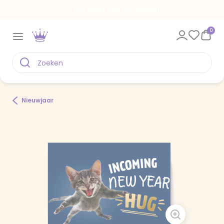
Een kaart voor elk moment
0
Nieuwjaar