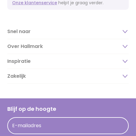
Onze klantenservice
helpt je graag verder.
Snel naar
Over Hallmark
Inspiratie
Over ons
Duurzaamheid
Zakelijk
Magazine
Vacatures
Inspiratieteksten
Inloggen retailer
Werken bij Hallmark
Cadeau inspiratie
Hallmark Kaartclub
Blijf op de hoogte
Kaartinspiratie
Acties
E-mailadres
Persberichten