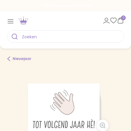
Een kaart voor elk moment
0
Nieuwjaar