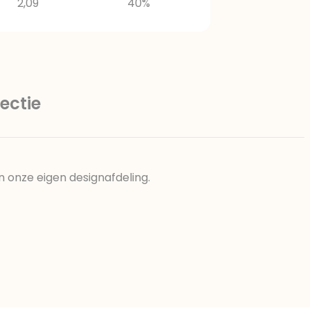
2,09
40%
ectie
n onze eigen designafdeling.