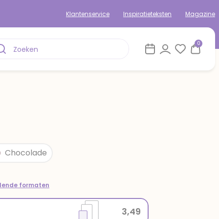
Klantenservice
Inspiratieteksten
Magazine
0
Chocolade
llende formaten
3,49