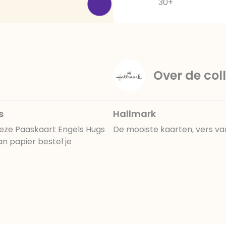
30+
Over de coll
s
Hallmark
eze Paaskaart Engels Hugs
De mooiste kaarten, vers va
n papier bestel je