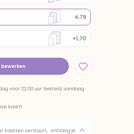
4,79
+1,70
t bewerken
dag voor 22.00 uur besteld, vandaag
ze kaart!
 kaarten verstuurt, ontvang je