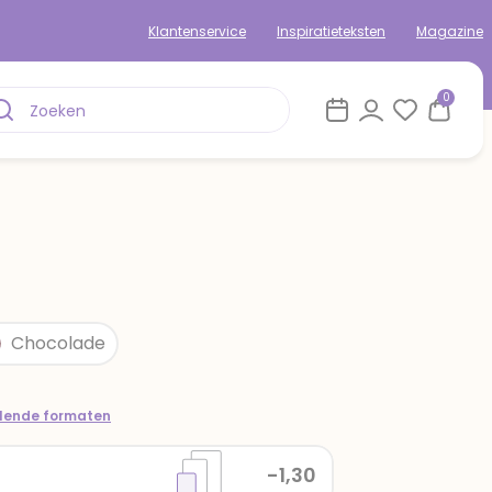
Klantenservice
Inspiratieteksten
Magazine
0
Chocolade
llende formaten
-1,30