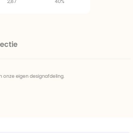
2,87
40%
ectie
n onze eigen designafdeling.