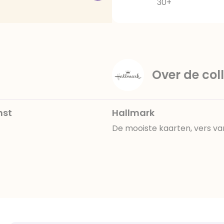
30+
Over de coll
nst
Hallmark
De mooiste kaarten, vers va