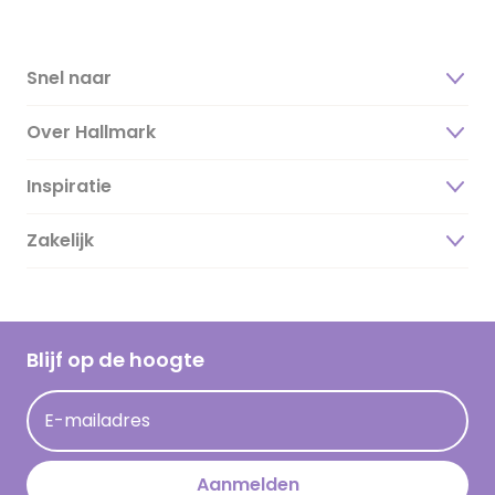
Snel naar
Over Hallmark
Inspiratie
Over ons
Duurzaamheid
Zakelijk
Magazine
Vacatures
Inspiratieteksten
Inloggen retailer
Werken bij Hallmark
Cadeau inspiratie
Hallmark Kaartclub
Blijf op de hoogte
Kaartinspiratie
Acties
E-mailadres
Persberichten
Hallmark en Kinderpostzegels
Aanmelden