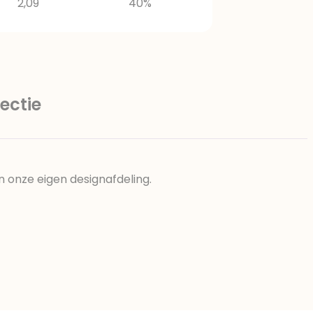
2,09
40%
ectie
n onze eigen designafdeling.