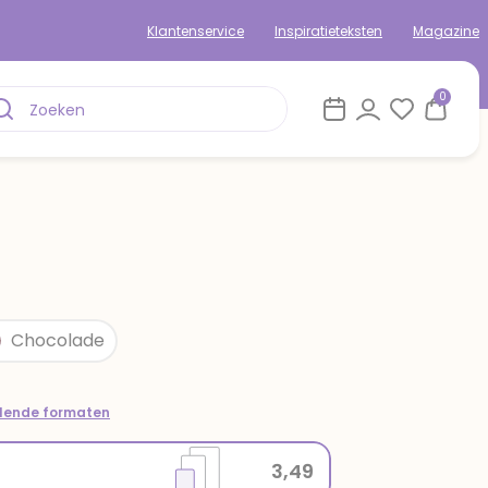
Klantenservice
Inspiratieteksten
Magazine
0
Chocolade
llende formaten
3,49