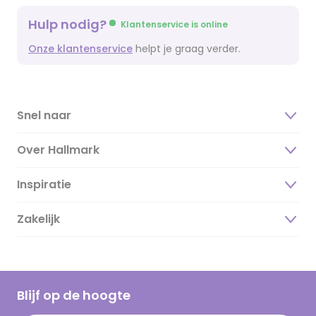
Hulp nodig?
Klantenservice is online
Onze klantenservice
helpt je graag verder.
Snel naar
Over Hallmark
Inspiratie
Over ons
Duurzaamheid
Zakelijk
Magazine
Vacatures
Inspiratieteksten
Inloggen retailer
Werken bij Hallmark
Cadeau inspiratie
Hallmark Kaartclub
Blijf op de hoogte
Kaartinspiratie