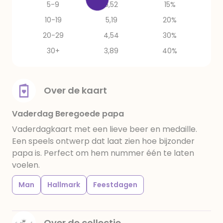
5-9
5,52
15%
10-19
5,19
20%
20-29
4,54
30%
30+
3,89
40%
Over de kaart
Vaderdag Beregoede papa
Vaderdagkaart met een lieve beer en medaille.
Een speels ontwerp dat laat zien hoe bijzonder
papa is. Perfect om hem nummer één te laten
voelen.
Man
Hallmark
Feestdagen
Over de collectie