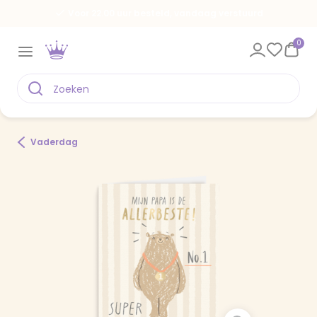
Voor 22.00 uur besteld, vandaag verstuurd
0
Vaderdag