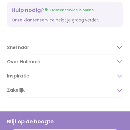
Hulp nodig?
Klantenservice is online
Onze klantenservice
helpt je graag verder.
Snel naar
Over Hallmark
Inspiratie
Over ons
Duurzaamheid
Zakelijk
Magazine
Vacatures
Inspiratieteksten
Inloggen retailer
Werken bij Hallmark
Cadeau inspiratie
Hallmark Kaartclub
Blijf op de hoogte
Kaartinspiratie