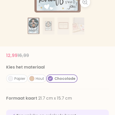
Price reduced from
to
12,99
16,99
Kies het materiaal
Papier
Hout
Chocolade
Formaat kaart
21.7 cm x 15.7 cm