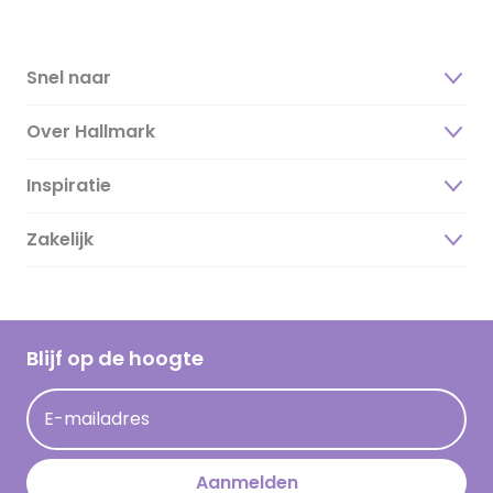
Snel naar
Over Hallmark
Inspiratie
Over ons
Duurzaamheid
Zakelijk
Magazine
Vacatures
Inspiratieteksten
Inloggen retailer
Werken bij Hallmark
Cadeau inspiratie
Hallmark Kaartclub
Blijf op de hoogte
Kaartinspiratie
Acties
E-mailadres
Persberichten
Hallmark en Kinderpostzegels
Aanmelden