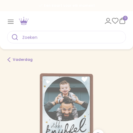
Een kaart voor elk moment
0
Vaderdag