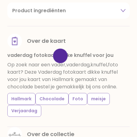
Product ingrediënten
suiker, cacaoboter, volle melkpoeder,
amandelen,cacaomassa, emulgator (sojalecithine),
natuurlijk vanille aroma, stabilisator: E420,
voedingszuur: citroenzuur E 330, verdikkingsmiddel
Over de kaart
E415, water, bevochtigingsmiddel E422, emulgator:
E433, kleurstoffen: E102, E110, E122: kan de activiteit en
vaderdag fotokaart dikke knuffel voor jou
concentratie van kinderen negatief beïnvloeden,
Op zoek naar een vader,vaderdag,knuffel,foto
E133, E151. Chocolade bevat ten minste 34%
kaart? Deze Vaderdag fotokaart dikke knuffel
cacaobestanddelen. Kan sporen van gluten
voor jou kaart van Hallmark gemaakt van
bevatten. Koel en droog bewaren.
chocolade bestel je gemakkelijk bij ons online.
Hallmark
Chocolade
Foto
meisje
Verjaardag
Over de collectie