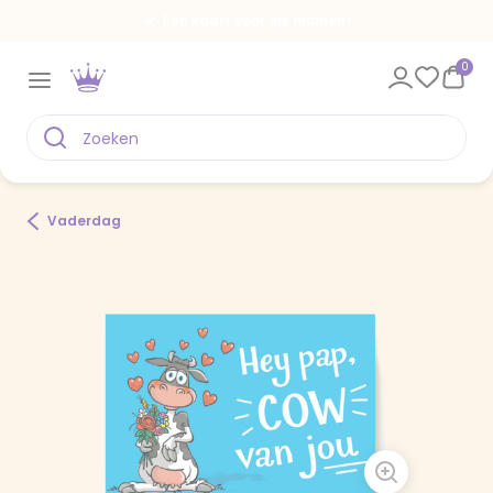
Een kaart voor elk moment
0
Vaderdag