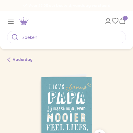
Voor 22.00 uur besteld, vandaag verstuurd
0
Vaderdag