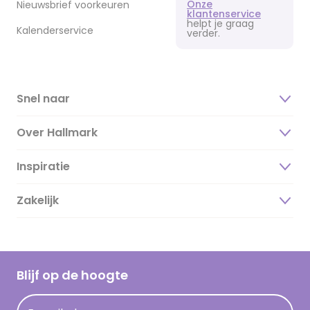
Onze
Nieuwsbrief voorkeuren
klantenservice
helpt je graag
Kalenderservice
verder.
Snel naar
Over Hallmark
Inspiratie
Over ons
Duurzaamheid
Zakelijk
Magazine
Vacatures
Inspiratieteksten
Inloggen retailer
Werken bij Hallmark
Cadeau inspiratie
Hallmark Kaartclub
Blijf op de hoogte
Kaartinspiratie
Acties