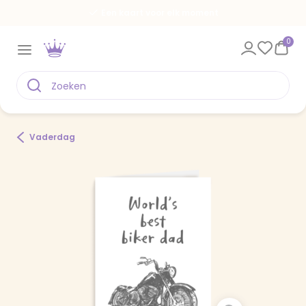
Een kaart voor elk moment
0
Vaderdag