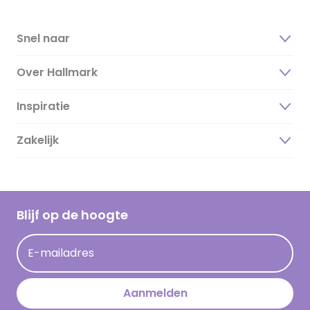
Snel naar
Over Hallmark
Inspiratie
Over ons
Duurzaamheid
Zakelijk
Magazine
Vacatures
Inspiratieteksten
Inloggen retailer
Werken bij Hallmark
Cadeau inspiratie
Hallmark Kaartclub
Blijf op de hoogte
Kaartinspiratie
Acties
E-mailadres
Persberichten
Hallmark en Kinderpostzegels
Aanmelden