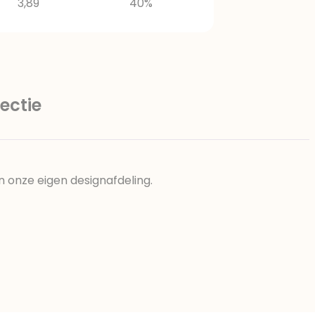
3,89
40%
ectie
n onze eigen designafdeling.