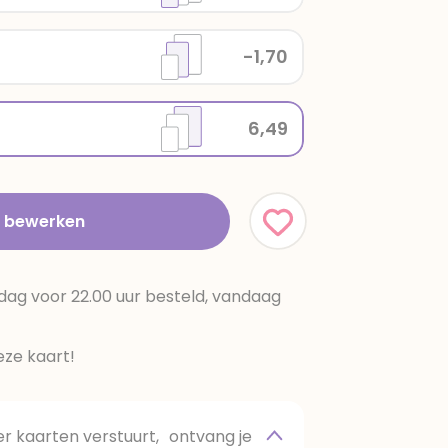
-1,70
6,49
t bewerken
dag voor 22.00 uur besteld, vandaag
ze kaart!
 kaarten verstuurt, ontvang je