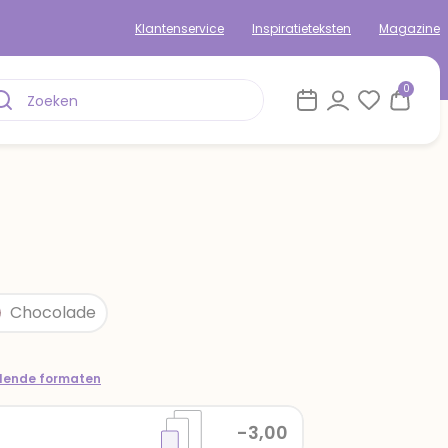
Klantenservice
Inspiratieteksten
Magazine
0
Chocolade
llende formaten
-3,00