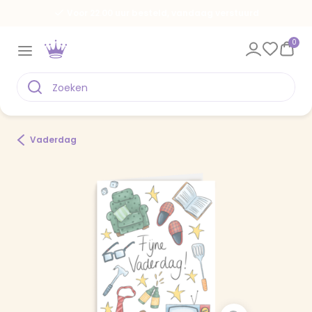
Voor 22.00 uur besteld, vandaag verstuurd
0
Vaderdag