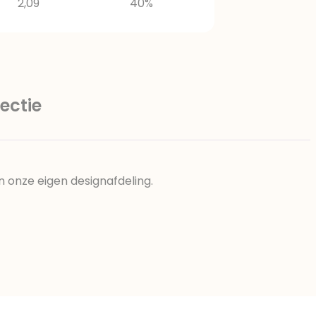
2,09
40%
ectie
n onze eigen designafdeling.