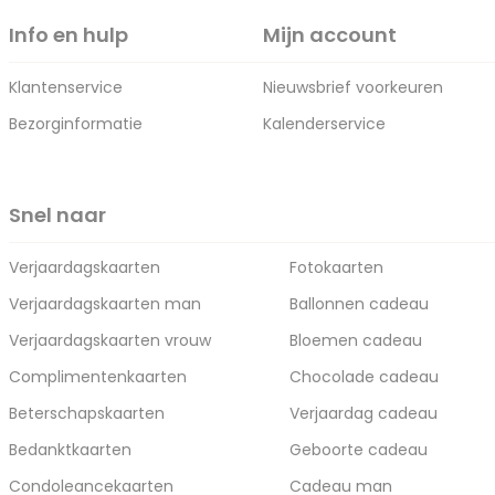
Info en hulp
Mijn account
Klantenservice
Nieuwsbrief voorkeuren
Bezorginformatie
Kalenderservice
Snel naar
Verjaardagskaarten
Fotokaarten
Verjaardagskaarten man
Ballonnen cadeau
Verjaardagskaarten vrouw
Bloemen cadeau
Complimentenkaarten
Chocolade cadeau
Beterschapskaarten
Verjaardag cadeau
Bedanktkaarten
Geboorte cadeau
Condoleancekaarten
Cadeau man