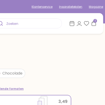
Klantenservice
Inspiratieteksten
Magazine
0
Chocolade
llende formaten
3,49